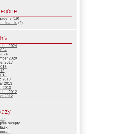
egórie
radené
(19)
e financie
(2)
hív
mber 2024
2024
 2024
mber 2020
ber 2017
2017
013
2013
c 2013
uár 2013
ár 2013
mber 2012
ber 2012
kazy
blog
pšie recepty
da.sk
rogram