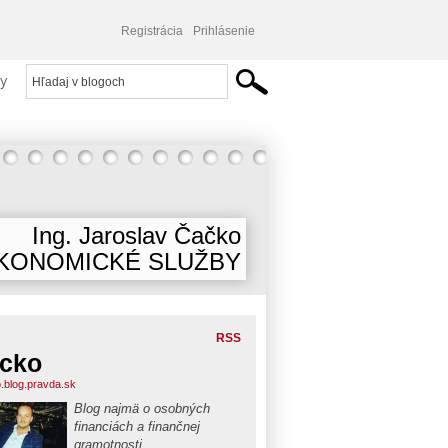
Registrácia
Prihlásenie
y
Ing. Jaroslav Čačko
KONOMICKÉ SLUŽBY
RSS
cko
.blog.pravda.sk
Blog najmä o osobných
financiách a finančnej
gramotnosti.