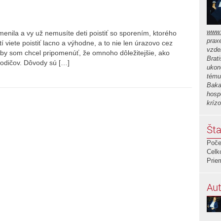
www.
enila a vy už nemusíte deti poistiť so sporením, ktorého
prax
í viete poistiť lacno a výhodne, a to nie len úrazovo cez
vzde
e by som chcel pripomenúť, že omnoho dôležitejšie, ako
Brat
 rodičov. Dôvody sú […]
ukon
tému
Baka
hosp
kríz
Šta
Poče
Celk
Prie
Aut