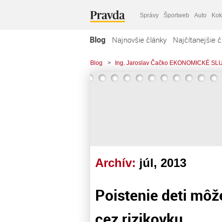
Správy
Športweb
Auto
Kok
Blog
Najnovšie články
Najčítanejšie č
Blog
>
Ing. Jaroslav Čačko EKONOMICKÉ SL
Archív:
júl, 2013
Poistenie deti môž
cez rizikovku