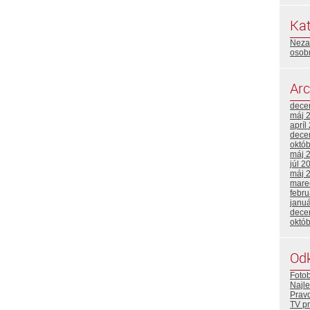
Kat
Neza
osobn
Arc
dece
máj 
apríl
dece
októ
máj 
júl 2
máj 
mare
febr
janu
dece
októ
Od
Foto
Najle
Prav
TV p