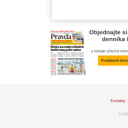
Objednajte si
denníka 
a získajte užitočné inf
Predplatné denn
Kontakty
© OUR