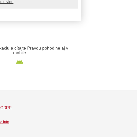
o o víne
likáciu a čítajte Pravdu pohodlne aj v
mobile
GDPR
c info
.