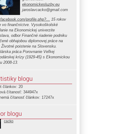
ekonomickesluzby.eu
jaroslavcacko@gmail.com
facebook.com/profile.php?…
15 rokov
e vo finančníctve. Vysokoškolské
lanie na Ekonomickej univerzite
islava, odbor Finančné riadenie podniku
čené obhajobou diplomovej práce na
 Životné poistenie na Slovensku.
lárska práca Porovnanie Veľkej
odárskej krízy (1929-45) s Ekonomickou
ou 2008-13.
tistiky blogu
t článkov: 20
ová čítanosť: 344947x
merná čítanosť článkov: 17247x
or blogu
cacko