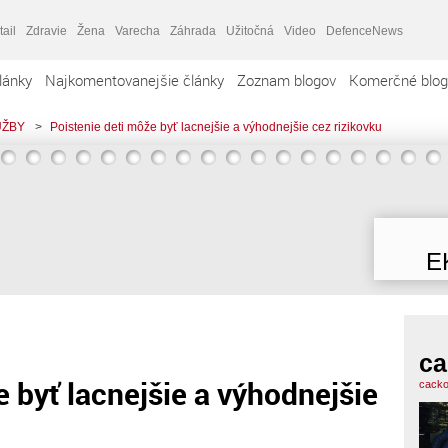
tail
Zdravie
Žena
Varecha
Záhrada
Užitočná
Video
DefenceNews
lánky
Najkomentovanejšie články
Zoznam blogov
Komerčné blog
UŽBY
>
Poistenie deti môže byť lacnejšie a výhodnejšie cez rizikovku
E
ca
e byť lacnejšie a výhodnejšie
cacko