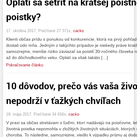
Oplatí sa šetriť na kratšej poist
poistky?
17. októbra 2017, Prečítané 27 371x,
cacko
Klienti občas prídu s ponukou od konkurencie, ktorá na prvý pohľad
dostali odo mňa. Jedným z takýchto prípadov je niekedy práve kratš
samozrejme, menšie riziko zaviazať sa poistiť 30-ročného človeka 
až do dôchodkového veku. Oplatí sa však takáto […]
Pokračovanie článku
10 dôvodov, prečo vás vaša živo
nepodrží v ťažkých chvíľach
18. mája 2017, Prečítané 34 656x,
cacko
V praxi sa občas stretávam s ľuďmi, ktorí nadávajú na poisťovne, l
životná poistka nepomohla v zložitých životných situáciách, ktorých
choroba. To následne, samozrejme, viedlo k výpadku príjmu aj do