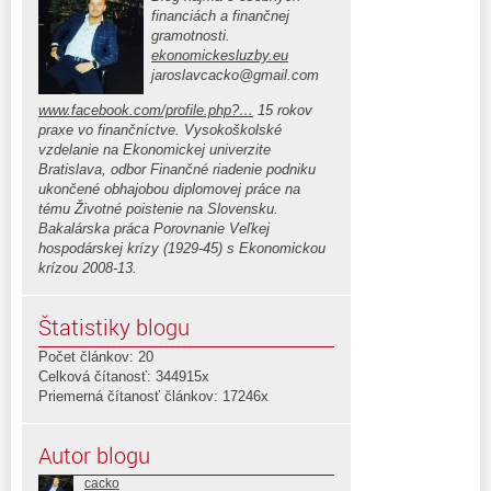
financiách a finančnej
gramotnosti.
ekonomickesluzby.eu
jaroslavcacko@gmail.com
www.facebook.com/profile.php?…
15 rokov
praxe vo finančníctve. Vysokoškolské
vzdelanie na Ekonomickej univerzite
Bratislava, odbor Finančné riadenie podniku
ukončené obhajobou diplomovej práce na
tému Životné poistenie na Slovensku.
Bakalárska práca Porovnanie Veľkej
hospodárskej krízy (1929-45) s Ekonomickou
krízou 2008-13.
Štatistiky blogu
Počet článkov: 20
Celková čítanosť: 344915x
Priemerná čítanosť článkov: 17246x
Autor blogu
cacko