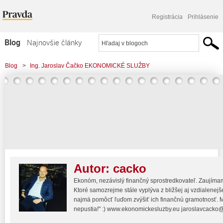
Registrácia
Prihlásenie
Blog
Najnovšie články
Najčítanejšie články
Blog
>
Ing. Jaroslav Čačko EKONOMICKÉ SLUŽBY
Najkomentovanejšie články
Zoznam blogov
Komerčné blogy
Autor:
cacko
Ekonóm, nezávislý finančný sprostredkovateľ. Zaujímam
Ktoré samozrejme stále vyplýva z bližšej aj vzdialenej
najmä pomôcť ľuďom zvýšiť ich finančnú gramotnosť. Moj
nepustia!" :) www.ekonomickesluzby.eu jaroslavcack