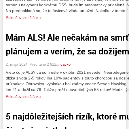
termínu nevyberú konkrétnu DSS, bude im automaticky pridelená. 
No predpokladá sa, že to ľavicová vláda umožní. Nakoľko v tomto [
Pokračovanie článku
Mám ALS! Ale nečakám na smrť
plánujem a verím, že sa dožijem
2. mája 2024, Prečítané 2 922x,
cacko
Viete čo je ALS? Ja som ešte v októbri 2021 nevedel. Neurodegene
dĺžka života 2-5 rokov Iba 10% pacientov s touto chorobou sa dožij
príznakov. Obrovskou výnimkou bol známy vedec Steven Hawking. 
len 21 a dožil sa 76. Takže prežil neuveriteľných 55 rokov! Medzi tý
Pokračovanie článku
5 najdôležitejších rizík, ktoré 