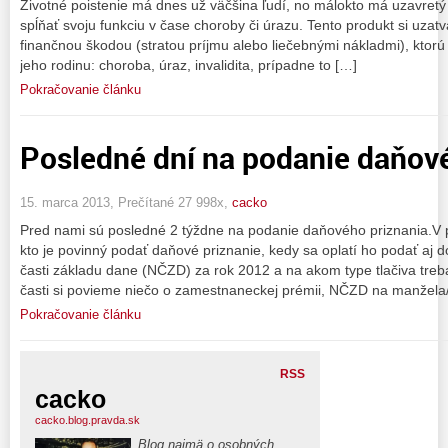
Životné poistenie má dnes už väčšina ľudí, no málokto má uzavretý
spĺňať svoju funkciu v čase choroby či úrazu. Tento produkt si uz
finančnou škodou (stratou príjmu alebo liečebnými nákladmi), ktor
jeho rodinu: choroba, úraz, invalidita, prípadne to […]
Pokračovanie článku
Posledné dní na podanie daňov
15. marca 2013, Prečítané 27 998x,
cacko
Pred nami sú posledné 2 týždne na podanie daňového priznania.V pr
kto je povinný podať daňové priznanie, kedy sa oplatí ho podať aj 
časti základu dane (NČZD) za rok 2012 a na akom type tlačiva treba
časti si povieme niečo o zamestnaneckej prémii, NČZD na manžela
Pokračovanie článku
RSS
cacko
cacko.blog.pravda.sk
Blog najmä o osobných