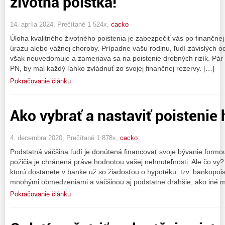
životná poistka!
14. apríla 2024, Prečítané 1 524x,
cacko
Úloha kvalitného životného poistenia je zabezpečiť vás po finančne
úrazu alebo vážnej choroby. Prípadne vašu rodinu, ľudí závislých o
však neuvedomuje a zameriava sa na poistenie drobných rizík. Pár 
PN, by mal každý ľahko zvládnuť zo svojej finančnej rezervy. […]
Pokračovanie článku
Ako vybrať a nastaviť poistenie
4. decembra 2020, Prečítané 1 878x,
cacko
Podstatná väčšina ľudí je donútená financovať svoje bývanie formo
požičia je chránená práve hodnotou vašej nehnuteľnosti. Ale čo vy?
ktorú dostanete v banke už so žiadosťou o hypotéku. tzv. bankopois
mnohými obmedzeniami a väčšinou aj podstatne drahšie, ako iné m
Pokračovanie článku