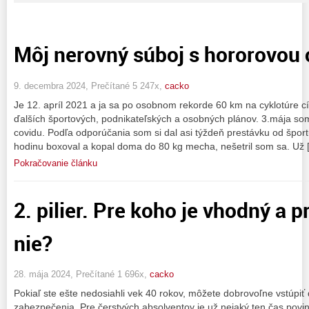
Môj nerovný súboj s hororovou
9. decembra 2024, Prečítané 5 247x,
cacko
Je 12. apríl 2021 a ja sa po osobnom rekorde 60 km na cyklotúre cít
ďalších športových, podnikateľských a osobných plánov. 3.mája som
covidu. Podľa odporúčania som si dal asi týždeň prestávku od špor
hodinu boxoval a kopal doma do 80 kg mecha, nešetril som sa. Už 
Pokračovanie článku
2. pilier. Pre koho je vhodný a 
nie?
28. mája 2024, Prečítané 1 696x,
cacko
Pokiaľ ste ešte nedosiahli vek 40 rokov, môžete dobrovoľne vstúpi
zabezpečenia. Pre čerstvých absolventov je už nejaký ten čas povi