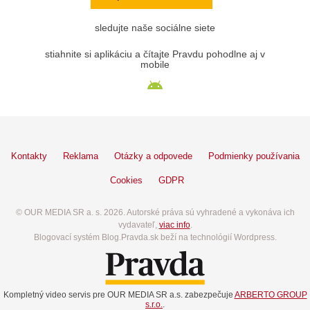
sledujte naše sociálne siete
stiahnite si aplikáciu a čítajte Pravdu pohodlne aj v
mobile
Kontakty
Reklama
Otázky a odpovede
Podmienky používania
Cookies
GDPR
© OUR MEDIA SR a. s. 2026. Autorské práva sú vyhradené a vykonáva ich
vydavateľ,
viac info
.
Blogovací systém Blog.Pravda.sk beží na technológií Wordpress.
Kompletný video servis pre OUR MEDIA SR a.s. zabezpečuje
ARBERTO GROUP
s.r.o.
.