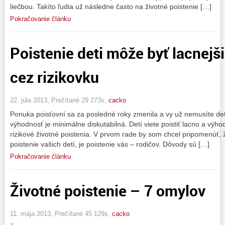
liečbou. Takíto ľudia už následne často na životné poistenie […]
Pokračovanie článku
Poistenie deti môže byť lacnejš
cez rizikovku
22. júla 2013, Prečítané 29 273x,
cacko
Ponuka poisťovní sa za posledné roky zmenila a vy už nemusíte deti
výhodnosť je minimálne diskutabilná. Detí viete poistiť lacno a výho
rizikové životné poistenia. V prvom rade by som chcel pripomenúť, 
poistenie vašich detí, je poistenie vás – rodičov. Dôvody sú […]
Pokračovanie článku
Životné poistenie – 7 omylov
11. mája 2013, Prečítané 45 129x,
cacko