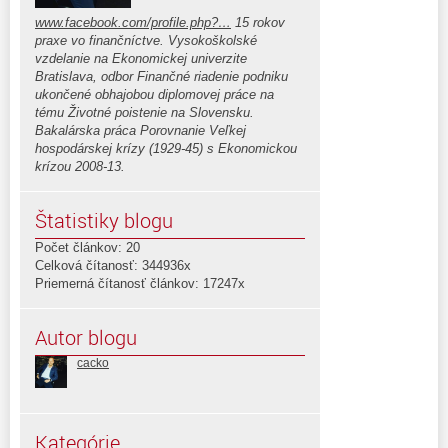
www.facebook.com/profile.php?…
15 rokov
praxe vo finančníctve. Vysokoškolské
vzdelanie na Ekonomickej univerzite
Bratislava, odbor Finančné riadenie podniku
ukončené obhajobou diplomovej práce na
tému Životné poistenie na Slovensku.
Bakalárska práca Porovnanie Veľkej
hospodárskej krízy (1929-45) s Ekonomickou
krízou 2008-13.
Štatistiky blogu
Počet článkov: 20
Celková čítanosť: 344936x
Priemerná čítanosť článkov: 17247x
Autor blogu
cacko
Kategórie