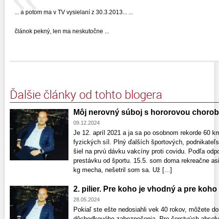
... a potom ma v TV vysielaní z 30.3.2013... ...
článok pekný, len ma neskutočne ...
Ďalšie články od tohto blogera
Môj nerovný súboj s hororovou choro
09.12.2024
Je 12. apríl 2021 a ja sa po osobnom rekorde 60 km
fyzických síl. Plný ďalších športových, podnikate
šiel na prvú dávku vakcíny proti covidu. Podľa odp
prestávku od športu. 15.5. som doma rekreačne as
kg mecha, nešetril som sa. Už [...]
2. pilier. Pre koho je vhodný a pre koho
28.05.2024
Pokiaľ ste ešte nedosiahli vek 40 rokov, môžete do
dôchodkového zabezpečenia. Pre čerstvých absolve