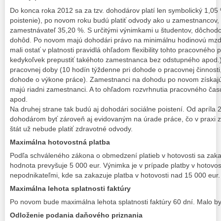
Do konca roka 2012 sa za tzv. dohodárov platí len symbolický 1,0
poistenie), po novom roku budú platiť odvody ako u zamestnancov, 
zamestnávateľ 35,20 %. S určitými výnimkami u študentov, dôchodc
dohôd. Po novom majú dohodári právo na minimálnu hodinovú mzdu,
mali ostať v platnosti pravidlá ohľadom flexibility tohto pracovnéh
kedykoľvek prepustiť takéhoto zamestnanca bez odstupného apod.
pracovnej doby (10 hodín týždenne pri dohode o pracovnej činnosti,
dohode o výkone práce). Zamestnanci na dohodu po novom získajú a
majú riadni zamestnanci. A to ohľadom rozvrhnutia pracovného času
apod.
Na druhej strane tak budú aj dohodári sociálne poistení. Od apríla
dohodárom byť zároveň aj evidovaným na úrade práce, čo v praxi 
štát už nebude platiť zdravotné odvody.
Maximálna hotovostná platba
Podľa schváleného zákona o obmedzení platieb v hotovosti sa zakazu
hodnota prevyšuje 5 000 eur. Výnimka je v prípade platby v hotovo
nepodnikateľmi, kde sa zakazuje platba v hotovosti nad 15 000 eur.
Maximálna lehota splatnosti faktúry
Po novom bude maximálna lehota splatnosti faktúry 60 dní. Malo by 
Odloženie podania daňového priznania