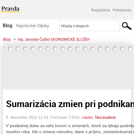
Registrácia
Prihlásenie
Blog
Najnovšie články
Najčítanejšie články
Blog
>
Ing. Jaroslav Čačko EKONOMICKÉ SLUŽBY
Najkomentovanejšie články
>
Sumarizácia zmien pri podnikaní
Zoznam blogov
Komerčné blogy
Sumarizácia zmien pri podnikan
9. decembra 2012 12:19
, Prečítané 3 624x,
cacko
,
Nezaradené
V poslednej dobe sa veľa hovorí o zmenách, ktoré sa týkajú podnik
nového roka. Ide o zmeny odvodov, dane z príjmu, zamestnávania 