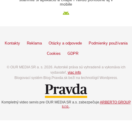
mobile
Kontakty
Reklama
Otázky a odpovede
Podmienky používania
Cookies
GDPR
© OUR MEDIA SR a. s. 2026. Autorské práva sú vyhradené a vykonáva ich
vydavateľ,
viac info
.
Blogovací systém Blog.Pravda.sk beží na technológií Wordpress.
Kompletný video servis pre OUR MEDIA SR a.s. zabezpečuje
ARBERTO GROUP
s.r.o.
.