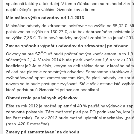
splatnosti faktúry a tak ďalej. V tomto článku som sa rozhodol zhrnú
najdôležitejšie pre väčšinu živnostníkov a firiem.
Minimálna výška odvodov od 1.1.2013
Minimálne odvody do zdravotnej poisťovne sa zvýšia na 55,02 €. M
poisťovne sa zvýšia na 130,27 €, a to bez dobrovoľného poistenia 
vo výške 7,86 €. Tieto nové sadzby prvýkrát zaplatíte za január 20
Zmena spôsobu výpočtu odvodov do zdravotnej poisťovne
Odvody sa pre SZČO už budú počítať novým koeficientom, a to 1,9
súčasných 2,14. V roku 2014 bude platiť koeficient 1,6 a v roku 201
koeficient je? Je to číslo, ktorým sa delí základ dane, z ktorého n
základ pre platenie zdravotných odvodov. Samostatne zárobkovo č
zvýhodňované oproti zamestnancom tým, že platili odvody len zhrub
novom sa to bude postupne zvyšovať. Stále však ostane isté zvýhod
ktoré podstupujú živnostníci pri svojom podnikaní.
Obmedzenie paušálnych výdavkov
Ešte za rok 2012 je možné uplatniť si 40 % paušálny výdavok a zapl
zdravotné poistenie. Táto možnosť platí pre FO podnikateľov, ktorí 
len časť roka). Za rok 2013 bude možné uplatniť si maximálny „pau
(resp. 420 € mesačne).
Zmeny pri zamestnávaní na dohodu