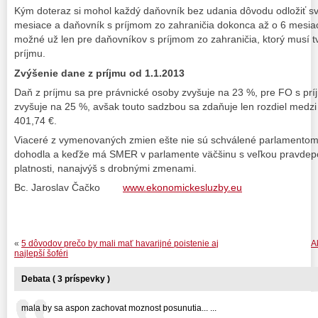
Kým doteraz si mohol každý daňovník bez udania dôvodu odložiť s
mesiace a daňovník s príjmom zo zahraničia dokonca až o 6 mesia
možné už len pre daňovníkov s príjmom zo zahraničia, ktorý musí t
príjmu.
Zvýšenie dane z príjmu od 1.1.2013
Daň z príjmu sa pre právnické osoby zvyšuje na 23 %, pre FO s pr
zvyšuje na 25 %, avšak touto sadzbou sa zdaňuje len rozdiel med
401,74 €.
Viaceré z vymenovaných zmien ešte nie sú schválené parlamentom,
dohodla a keďže má SMER v parlamente väčšinu s veľkou pravdep
platnosti, nanajvýš s drobnými zmenami.
Bc. Jaroslav Čačko
www.ekonomickesluzby.eu
«
5 dôvodov prečo by mali mať havarijné poistenie aj
A
najlepší šoféri
Debata ( 3 príspevky )
mala by sa aspon zachovat moznost posunutia... ...