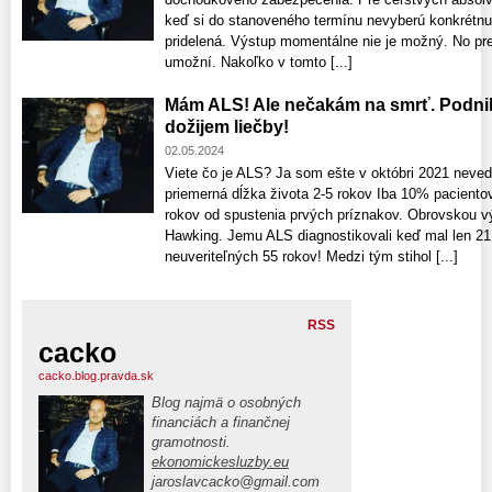
keď si do stanoveného termínu nevyberú konkrétn
pridelená. Výstup momentálne nie je možný. No pre
umožní. Nakoľko v tomto [...]
Mám ALS! Ale nečakám na smrť. Podnik
dožijem liečby!
02.05.2024
Viete čo je ALS? Ja som ešte v októbri 2021 neved
priemerná dĺžka života 2-5 rokov Iba 10% paciento
rokov od spustenia prvých príznakov. Obrovskou 
Hawking. Jemu ALS diagnostikovali keď mal len 21 
neuveriteľných 55 rokov! Medzi tým stihol [...]
RSS
cacko
cacko.blog.pravda.sk
Blog najmä o osobných
financiách a finančnej
gramotnosti.
ekonomickesluzby.eu
jaroslavcacko@gmail.com