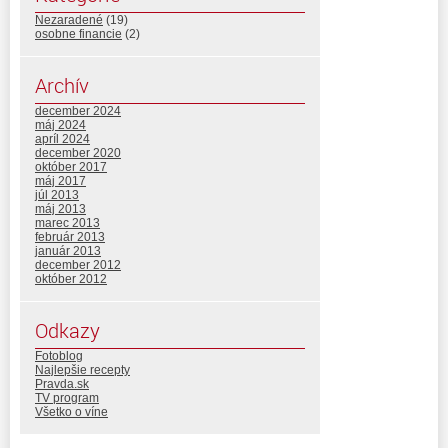
Nezaradené
(19)
osobne financie
(2)
Archív
december 2024
máj 2024
apríl 2024
december 2020
október 2017
máj 2017
júl 2013
máj 2013
marec 2013
február 2013
január 2013
december 2012
október 2012
Odkazy
Fotoblog
Najlepšie recepty
Pravda.sk
TV program
Všetko o víne